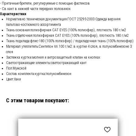
- Притачные бретели, регулируемые с помощью фастексов
- Св кант в нижней части передних половинок
Характеристики
Нормативно техническая документация:ГОСТ 25295-2003 Одежда верхняя
пальтово-костюмного ассортимента
Ткань основная:полиэфирная CAT EYES (100% полиэфир), плотность 180 г/м2
Ткань отделочная:полиэфирная CAT EYES (100% полиэфир), плотность 180 г/м2
Ткань подклада:флис-180 (100% полиэфир) / подкладочная ткань (100% полиэфир)
Материал утеплитель:Синтепон пл.100 г/м2: в куртке 4 слоя, в полукомбинезоне 3
слоя
Застежка куртки:молния и ветрозащитный клапан на кнопках
Светоотражающие элементы:светоотражающий кант
Пол:Мужской
Состав комплекта:куртка/полукомбинезон
Цвет:Хаки
С этим товаром покупают: