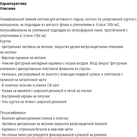
Характеристики
Описание
Универсальный зимний костюм для активного отдыха, состоит из укороченной куртки с
капюшоном, на подкладке из мягкого флиса и утеплителем в 4 слоя 100г/м2,
полукомбинезона на утепленной подкладке из полиэфирной ткани, простёганной с
утеплителем в 3 слоя 100г/м2.
Куртка
- Центральная застежка на молнии, закрытая двумя ветрозащитными планками
на кнопках
- Верхние карманы на молнии
- Нижние фигурные накладные карманы с косым входом. Вход закрыт фигурным
клапаном с декоративным хлястиком-флажком из стропы
- Капюшон, регулируемый по высоте с помощью лицевой кулисы и хлястиком с
пряжкой на затылочной части
- В кокетках полочек и спинки СВ кант
- Рукава на манжете с широкой резинкой и патой на кнопке
- Внутренний карман на липучке
- Низ куртки на поясе с широкой резинкой
Полукомбинезон
- Высокая цельнокроенная спинка и полочка
- Застежка центральная на молнию закрытая ветрозащитной планкой
- Карманы с отрезным бочком в верхней части
- На спинке талия регулируется фиксированной кулиской на резинке