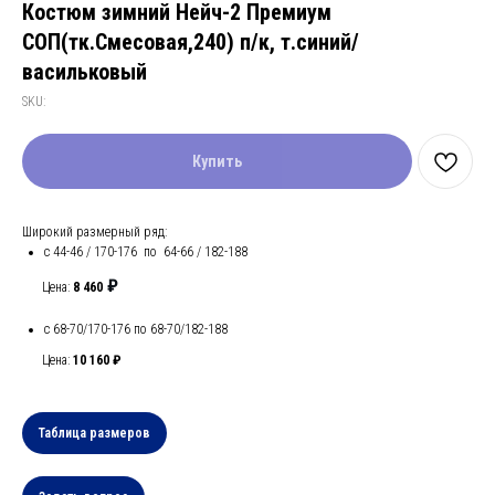
Костюм зимний Нейч-2 Премиум
СОП(тк.Смесовая,240) п/к, т.синий/
васильковый
SKU:
Купить
Широкий размерный ряд:
с 44-46 / 170-176 по 64-66 / 182-188
₽
Цена:
8 460
с 68-70/170-176 по 68-70/182-188
Цена:
10 160 ₽
Таблица размеров