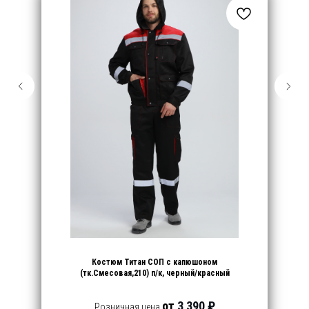
Костюм Титан СОП с капюшоном
(тк.Смесовая,210) п/к, черный/красный
от
3 390 ₽
Розничная цена