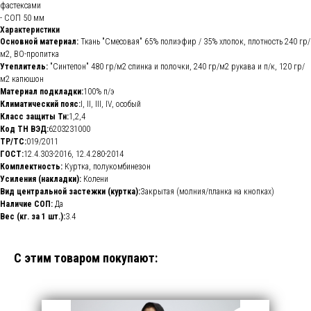
фастексами
- СОП 50 мм
Характеристики
Основной материал:
Ткань "Смесовая" 65% полиэфир / 35% хлопок, плотность 240 гр/
м2, ВО-пропитка
Утеплитель:
"Синтепон" 480 гр/м2 спинка и полочки, 240 гр/м2 рукава и п/к, 120 гр/
м2 капюшон
Материал подкладки:
100% п/э
Климатический пояс:
I, II, III, IV, особый
Класс защиты Тн:
1,2,4
Код ТН ВЭД:
6203231000
ТР/ТС:
019/2011
ГОСТ:
12.4.303-2016, 12.4.280-2014
Комплектность:
Куртка, полукомбинезон
Усиления (накладки):
Колени
Вид центральной застежки (куртка):
Закрытая (молния/планка на кнопках)
Наличие СОП:
Да
Вес (кг. за 1 шт.):
3.4
С этим товаром покупают: