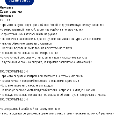
Задать вопрос
Описание
Характеристики
Описание
КУРТКА:
- прямого силуэта, с центральной застёжкой на двухзамковую тесьму «молния»
- с ветрозащитной планкой, застегивающейся на четыре кнопки
- с трикотажными напульсниками на рукаве
- на полочках расположены два нагрудных кармана с фигурными клапанами
- нижние объемные карманы с клапаном
- верхний воротник выполнен из искусственного меха
- капюшон пристегивается на четыре кнопки
- с изнаночной стороны куртки по линии талии настрочена кулиска
- внутренний карман на липучке, на кармане расположена этикетка ФИО
ПОЛУКОМБИНЕЗОН:
- прямого силуэта с центральной застёжкой на тесьму «молния»
- передние части полукомбинезона с накладными карманами
- боковые карманы с наклонным входом
- на правую заднюю часть полукомбинезона настрочен накладной карман
- на левую переднюю половинку подкладки в области груди настрочена этикетка
ПОЛУКОМБИНЕЗОН:
- с центральной застёжкой на тесьму «молния»
- высота сиденья регулируется бретелями с открытыми участками помочной резинки и