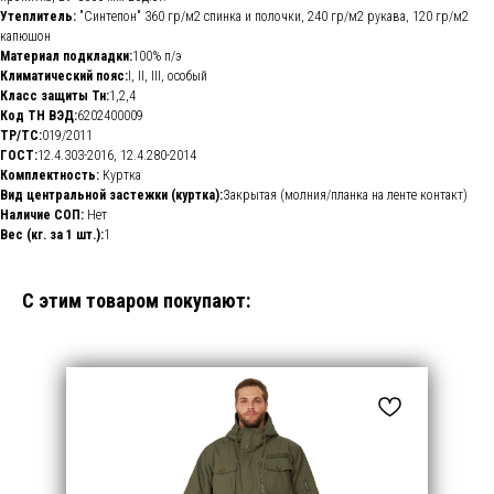
Утеплитель:
"Синтепон" 360 гр/м2 спинка и полочки, 240 гр/м2 рукава, 120 гр/м2
капюшон
Материал подкладки:
100% п/э
Климатический пояс:
I, II, III, особый
Класс защиты Тн:
1,2,4
Код ТН ВЭД:
6202400009
ТР/ТС:
019/2011
ГОСТ:
12.4.303-2016, 12.4.280-2014
Комплектность:
Куртка
Вид центральной застежки (куртка):
Закрытая (молния/планка на ленте контакт)
Наличие СОП:
Нет
Вес (кг. за 1 шт.):
1
С этим товаром покупают: