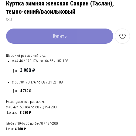
Куртка зимняя женская Сакрин (Таслан),
темно-синий/васильковый
SKU:
Купить
Широкий размерный ряд:
с 44-46 / 170-176 по 64-66 / 182-188
3 980 ₽
Цена:
с 68-70/170-176 по 68-70/182-188
Цена:
4 760 ₽
Нестандартные размеры:
с 40-42/158-164 по 68-70/194-200
Цена: от
3 980
₽
56-58 / 194-200 по 68-70 / 194-200
Цена:
4 760 ₽