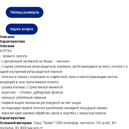
Таблица размеров
Задать вопрос
Описание
Характеристики
Описание
КУРТКА:
- прямого силуэта
- с центральной застёжкой на тесьму – «молния»
- с одним утеплённым ветрозащитным клапаном, застёгивающиеся на ленту «контакт» и
одной внутренней ветрозащитной планкой
- полочки и спинка с кокетками из отделочной ткани и светоотражающем кантом,
входящим в шов притачивания кокеток
- рукава втачные, с трикотажной манжетой
- воротник – «стойка», дублирован флисом
- капюшон утеплённый съёмный
- лицевой вырез капюшона регулируется за счёт шнура
- на подкладке правой полочки расположен накладной нагрудный карман
- верхний край кармана обработан швом в подгибку с закрытым срезом
Характеристики
Основной материал:
Ткань "Таслан" 100% полиэфир, плотность 135 гр/м2, ВО-
пропитка, ВУ 8000 мм вод.ст.