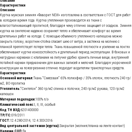
Описание
Характеристики
Описание
Куртка мужская зимняя «Фаворит NEW» изготовлена в соответствии с ГОСТ для работ
в холодное время года. Куртка утепленная производится из ткани с
влагоотталкивающей пропиткой, благодаря чему отлично защищает от осадков. Зимняя
куртка на синтепоне надежно сохраняет тепло и обеспечивает комфорт во время
длительных работ на холоде. С помощью объемного утепленного капюшона можно
закрыть голову, воротник-стойка спасает шею от ветра, а застежка на молнию с
планкой препятствует потере тепла. Ткань повышенной плотности и усиление на локтях
обеспечивают куртке износостойкость и длительный период эксплуатации. В боковых и
нагрудных карманах с клапанами на липучке удобно хранить личные вещи, внутренний
потайной карман предназначен для важных записей и мелочей. Благодаря укороченной
конструкции на поясе-резинке отлично подходит водителям транспортных средств.
Характеристики
Основной материал:
Ткань "Смесовая" 65% полиэфир / 35% хлопок, плотность 240 гр/
м2, ВО-пропитка
Утеплитель:
"Синтепон" 360 гр/м2 спинка и полочки, 240 гр/м2 рукава, 120 гр/м2
капюшон
Материал подкладки:
100% п/э
Климатический пояс:
I, II, III, особый
Код ТН ВЭД:
6201400000
ТР/ТС:
019/2011
ГОСТ:
12.4.280-2014, 12.4.303-2016
Вид центральной застежки (куртка):
Закрытая (молния/планка на ленте контакт)
Наличие СОП:
Да