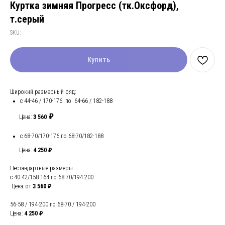
Куртка зимняя Прогресс (тк.Оксфорд),
т.серый
SKU:
Купить
Широкий размерный ряд:
с 44-46 / 170-176 по 64-66 / 182-188
₽
Цена:
3 560
с 68-70/170-176 по 68-70/182-188
Цена:
4 250 ₽
Нестандартные размеры:
с 40-42/158-164 по 68-70/194-200
Цена: от
3 560
₽
56-58 / 194-200 по 68-70 / 194-200
Цена:
4 250 ₽