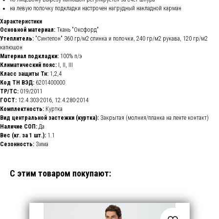
на левую полочку подкладки настрочен нагрудный накладной карман
Характеристики
Основной материал:
Ткань "Оксфорд"
Утеплитель:
"Синтепон" 360 гр/м2 спинка и полочки, 240 гр/м2 рукава, 120 гр/м2
капюшон
Материал подкладки:
100% п/э
Климатический пояс:
I, II, III
Класс защиты Тн:
1,2,4
Код ТН ВЭД:
6201400000
ТР/ТС:
019/2011
ГОСТ:
12.4.303-2016, 12.4.280-2014
Комплектность:
Куртка
Вид центральной застежки (куртка):
Закрытая (молния/планка на ленте контакт)
Наличие СОП:
Да
Вес (кг. за 1 шт.):
1.1
Сезонность:
Зима
С этим товаром покупают: