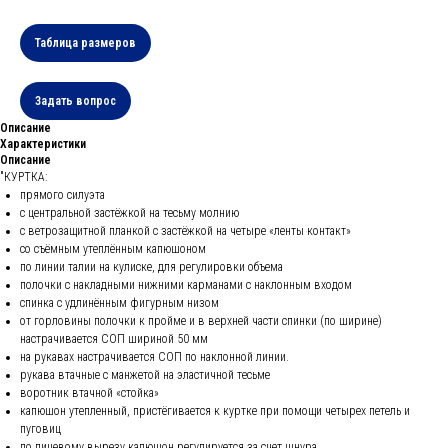
Таблица размеров
Задать вопрос
Описание
Характеристики
Описание
"КУРТКА:
прямого силуэта
с центральной застёжкой на тесьму молнию
с ветрозащитной планкой с застёжкой на четыре «ленты контакт»
со съёмным утеплённым капюшоном
по линии талии на кулиске, для регулировки объема
полочки с накладными нижними карманами с наклонным входом
спинка с удлинённым фигурным низом
от горловины полочки к пройме и в верхней части спинки (по ширине)
настрачивается СОП шириной 50 мм
на рукавах настрачивается СОП по наклонной линии.
рукава втачные с манжетой на эластичной тесьме
воротник втачной «стойка»
капюшон утепленный, пристёгивается к куртке при помощи четырех петель и
пуговиц
по лицевому вырезу капюшон регулируется за счет шнура