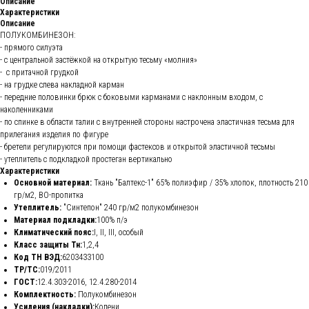
Описание
Характеристики
Описание
ПОЛУКОМБИНЕЗОН:
- прямого силуэта
- с центральной застёжкой на открытую тесьму «молния»
- с притачной грудкой
- на грудке слева накладной карман
- передние половинки брюк с боковыми карманами с наклонным входом, с
наколенниками
- по спинке в области талии с внутренней стороны настрочена эластичная тесьма для
прилегания изделия по фигуре
- бретели регулируются при помощи фастексов и открытой эластичной тесьмы
- утеплитель с подкладкой простеган вертикально
Характеристики
Основной материал:
Ткань "Балтекс-1" 65% полиэфир / 35% хлопок, плотность 210
гр/м2, ВО-пропитка
Утеплитель:
"Синтепон" 240 гр/м2 полукомбинезон
Материал подкладки:
100% п/э
Климатический пояс:
I, II, III, особый
Класс защиты Тн:
1,2,4
Код ТН ВЭД:
6203433100
ТР/ТС:
019/2011
ГОСТ:
12.4.303-2016, 12.4.280-2014
Комплектность:
Полукомбинезон
Усиления (накладки):
Колени