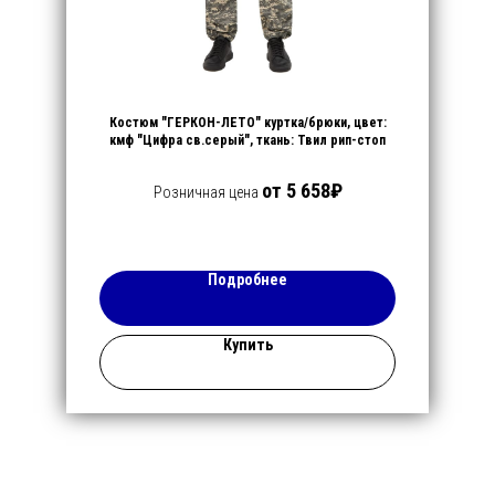
Костюм "ГЕРКОН-ЛЕТО" куртка/брюки, цвет:
кмф "Цифра св.серый", ткань: Твил рип-стоп
от 5 658₽
Розничная цена
Подробнее
Купить