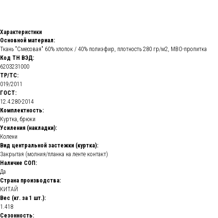
Характеристики
Основной материал:
Ткань "Смесовая" 60% хлопок / 40% полиэфир, плотность 280 гр/м2, МВО-пропитка
Код ТН ВЭД:
6203231000
ТР/ТС:
019/2011
ГОСТ:
12.4.280-2014
Комплектность:
Куртка, брюки
Усиления (накладки):
Колени
Вид центральной застежки (куртка):
Закрытая (молния/планка на ленте контакт)
Наличие СОП:
Да
Страна производства:
КИТАЙ
Вес (кг. за 1 шт.):
1.418
Сезонность: