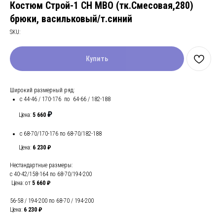
Костюм Строй-1 CH МВО (тк.Смесовая,280)
брюки, васильковый/т.синий
SKU:
Купить
Широкий размерный ряд:
с 44-46 / 170-176 по 64-66 / 182-188
₽
Цена:
5 660
с 68-70/170-176 по 68-70/182-188
Цена:
6 230 ₽
Нестандартные размеры:
с 40-42/158-164 по 68-70/194-200
Цена: от
5 660 ₽
56-58 / 194-200 по 68-70 / 194-200
Цена:
6 230 ₽