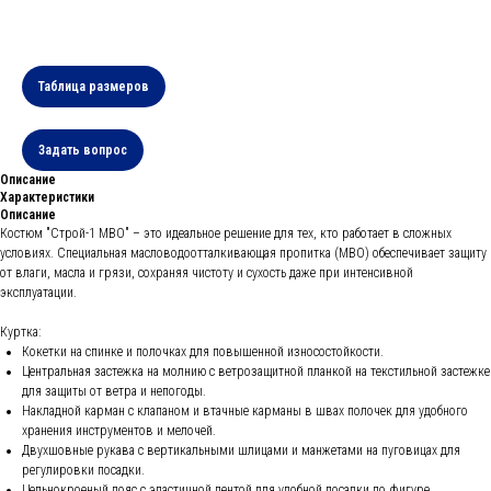
Таблица размеров
Задать вопрос
Описание
Характеристики
Описание
Костюм "Строй-1 МВО" – это идеальное решение для тех, кто работает в сложных
условиях. Специальная масловодоотталкивающая пропитка (МВО) обеспечивает защиту
от влаги, масла и грязи, сохраняя чистоту и сухость даже при интенсивной
эксплуатации.
Куртка:
Кокетки на спинке и полочках для повышенной износостойкости.
Центральная застежка на молнию с ветрозащитной планкой на текстильной застежке
для защиты от ветра и непогоды.
Накладной карман с клапаном и втачные карманы в швах полочек для удобного
хранения инструментов и мелочей.
Двухшовные рукава с вертикальными шлицами и манжетами на пуговицах для
регулировки посадки.
Цельнокроеный пояс с эластичной лентой для удобной посадки по фигуре.