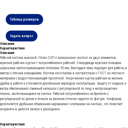
Таблица размеров
Задать вопрос
Описание
Характеристики
Описание
Рабочий костюм мужской «Титан СОП с капюшоном» состоит из двух элементов:
мужская рабочая куртка + полукомбинезон рабочий. Спецодежда мужская оснащена
широкими светоотражающими полосами 50 мм, благодаря чему подходит для работы в
местах с плохим освещением. Костюм изготовлен в соответствии с ГОСТ из плотного
материала с водоотталкивающей пропиткой. Укороченная куртка рабочая на молнии
удобна в работе и отличается длительным периодом эксплуатации. Защиту от осадков и
ветра обеспечивают съемный капюшон с регулировкой по лицу и ветрозащитная
планка, застегивающаяся на кнопки. Рабочий полукомбинезон на бретелях с
регулировкой по длине и поясом на резинке отлично садится по фигуре. Униформа
дополняется удобными объемными карманами с клапанами на кнопках, что помогает
сохранять в целости записи и расходники.
Характеристики