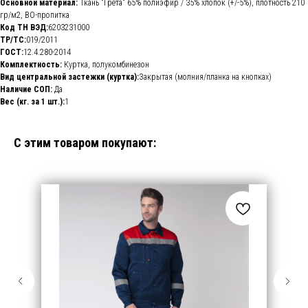
Основной материал:
Ткань "Грета" 65% полиэфир / 35% хлопок (+/-5%), плотность 210
гр/м2, ВО-пропитка
Код ТН ВЭД:
6203231000
ТР/ТС:
019/2011
ГОСТ:
12.4.280-2014
Комплектность:
Куртка, полукомбинезон
Вид центральной застежки (куртка):
Закрытая (молния/планка на кнопках)
Наличие СОП:
Да
Вес (кг. за 1 шт.):
1
С этим товаром покупают: