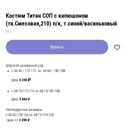
Костюм Титан СОП с капюшоном
(тк.Смесовая,210) п/к, т.синий/васильковый
SKU:
Купить
Широкий размерный ряд:
с 44-46 / 170-176 по 64-66 / 182-188
₽
Цена:
3 390
с 68-70/170-176 по 68-70/182-188
Цена:
3 660 ₽
Нестандартные размеры:
с 40-42/158-164 по 68-70/194-200
Цена: от
3 390 ₽