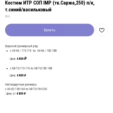
Костюм ИТР СОП IMP (тк.Саржа,250) п/к,
т.синий/васильковый
SKU:
Купить
Широкий размерный ряд:
с 44-46 / 170-176 по 64-66 / 182-188
₽
Цена:
4 830
с 68-70/170-176 по 68-70/182-188
Цена:
4 830 ₽
Нестандартные размеры:
с 40-42/158-164 по 68-70/194-200
Цена: от
4 830 ₽