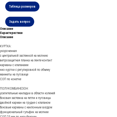
Таблица размеров
Задать вопрос
Описание
Характеристики
Описание
КУРТКА:
укороченная
с центральной застежкой на молнию
ветрозащитная планка на ленте-контакт
карманы с клапанами
низ куртки с регулировкой по объему
манжеты на пуговице
СОП по кокетке
ПОЛУКОМБИНЕЗОН:
усилительные накладки в области коленей
боковая застежка на петли и пуговицы
двойной карман на грудке с клапаном
боковые карманы с наклонным входом
функциональный гульфик на молнии
СОП 25 мм по низу брючин