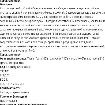
Характеристики
Описание
Костюм мужской рабочий «Сфера» включает в себя два элемента: мужская рабочая
куртка на скрытой молнии и полукомбинезон рабочий. Спецодежда оснащена широкими
светоотражающими полосами 50 мм для безопасной работы в местах с плохим
освещением и в темное время суток. Благодаря качественным материалам, усилению на
коленях и локтях рабочий костюм отличается повышенной износостойкостью и долго
сохраняет прекрасный внешний вид. Укороченная куртка с резинкой на поясе отлично
садится по фигуре, не сковывает движения. В нагрудных карманах предусмотрены
клапаны на липучке для удобного хранения важных расходников и записей. Рабочий
полукомбинезон прямого кроя оснащен бретелями с регулировкой по длине и
нагрудным карманом, закрывающимся на липучку. Униформа дополняется изнаночной
этикеткой для указания ФИО.
Характеристики
Основной материал:
Ткань "Грета" 65% полиэфир / 35% хлопок (+/-5%), плотность 210
гр/м2, ВО-пропитка
Код ТН ВЭД:
6203231000
ТР/ТС:
019/2011
ГОСТ:
ГОСТ 12.4.280-2014
Комплектность:
Куртка, полукомбинезон
Усиления (накладки):
Локти+колени