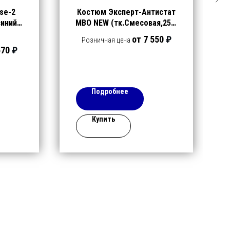
se-2
Костюм Эксперт-Антистат
синий/
МВО NEW (тк.Смесовая,250)
вый
п/к, т.синий/васильковый
от 7 550
₽
Розничная цена
570
₽
Подробнее
Купить