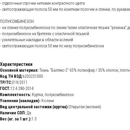
- отделочные строчки нитками контрастного цвета
- светоотражающая полоса 50 мм по кокеткам полочек и спинки, по рукава
ПОЛУКОМБИНЕЗОН:
- на спинке полукомбинезона по линии талии эластичная тесьма “резинка” 
- полукомбинезон на бретелях с эластичной тесьмой
- усилительные накладки в области коленей
- светоотражающая полоса 50 мм по низу полукомбинезона
Характеристики
Основной материал:
Ткань "Балтекс-2" 65% полиэфир / 35% хлопок, плотн
Код ТН ВЭД:
6203231000
ТР/ТС:
019/2011
ГОСТ:
12.4.280-2014
Комплектность:
Куртка, полукомбинезон
Усиления (накладки):
Колени
Вид центральной застежки (куртка):
Открытая (молния)
Наличие СОП:
Да
Вес (кг. за 1 шт.):
1.3