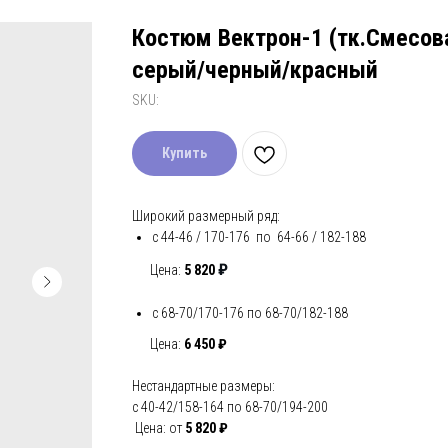
Костюм Вектрон-1 (тк.Смесов
серый/черный/красный
SKU:
Купить
Широкий размерный ряд:
с 44-46 / 170-176 по 64-66 / 182-188
₽
Цена:
5 820
с 68-70/170-176 по 68-70/182-188
Цена:
6 450 ₽
Нестандартные размеры:
с 40-42/158-164 по 68-70/194-200
Цена: от
5 820 ₽