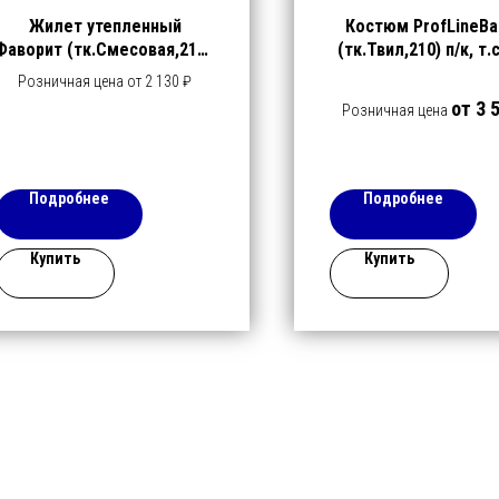
Жилет утепленный
Костюм ProfLineBa
Фаворит (тк.Смесовая,210),
(тк.Твил,210) п/к, т.
т.синий/васильковый
черный/василько
Розничная цена от 2 130 ₽
от 3 
Розничная цена
Подробнее
Подробнее
Купить
Купить