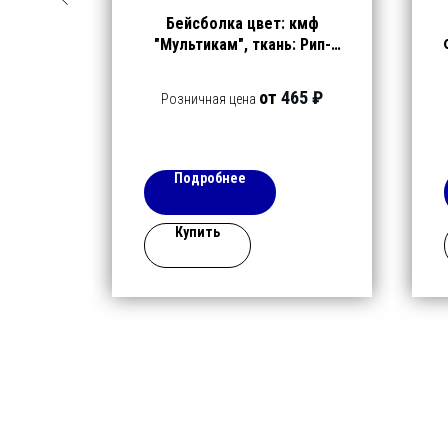
ИТР
Бейсболка цвет: кмф
ерный
"Мультикам", ткань: Рип-
Стоп
100
₽
от
465 ₽
Розничная цена
Подробнее
Купить