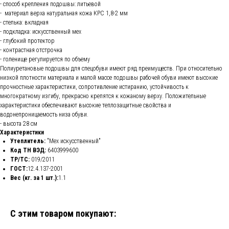
- способ крепления подошвы: литьевой
- материал верха натуральная кожа КРС 1,8-2 мм
- стелька: вкладная
- подкладка: искусственный мех
- глубокий протектор
- контрастная отстрочка
- голенище регулируется по объему
Полиуретановые подошвы для спецобуви имеют ряд преимуществ. При относительно
низкой плотности материала и малой массе подошвы рабочей обуви имеют высокие
прочностные характеристики, сопротивление истиранию, устойчивость к
многократному изгибу, прекрасно крепятся к кожаному верху. Положительные
характеристики обеспечивают высокие теплозащитные свойства и
водонепроницаемость низа обуви.
- высота 28 см
Характеристики
Утеплитель:
"Мех искусственный"
Код ТН ВЭД:
6403999600
ТР/ТС:
019/2011
ГОСТ:
12.4.137-2001
Вес (кг. за 1 шт.):
1.1
С этим товаром покупают: